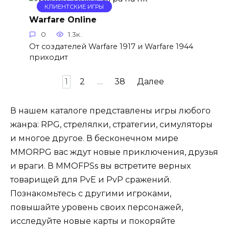
КЛИЕНТСКИЕ ИГРЫ
Warfare Online
0
1.3к.
От создателей Warfare 1917 и Warfare 1944
приходит
Навигация
1
2
…
38
Далее
по
записям
В нашем каталоге представлены игры любого
жанра: RPG, стрелялки, стратегии, симуляторы
и многое другое. В бесконечном мире
MMORPG вас ждут новые приключения, друзья
и враги. В MMOFPSs вы встретите верных
товарищей для PvE и PvP сражений.
Познакомьтесь с другими игроками,
повышайте уровень своих персонажей,
исследуйте новые карты и покоряйте