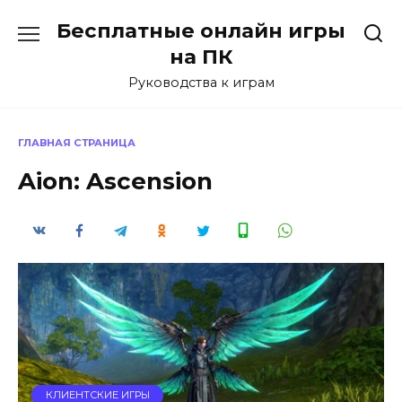
Перейти
Бесплатные онлайн игры
к
содержанию
на ПК
Руководства к играм
ГЛАВНАЯ СТРАНИЦА
Aion: Ascension
КЛИЕНТСКИЕ ИГРЫ