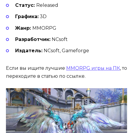
Статус:
Released
Г
рафика:
3D
Жанр:
MMORPG
Разработчик:
NCsoft
Издатель:
NCsoft, Gameforge
Если вы ищите лучшие
MMORPG игры на ПК
, то
переходите в статью по ссылке.