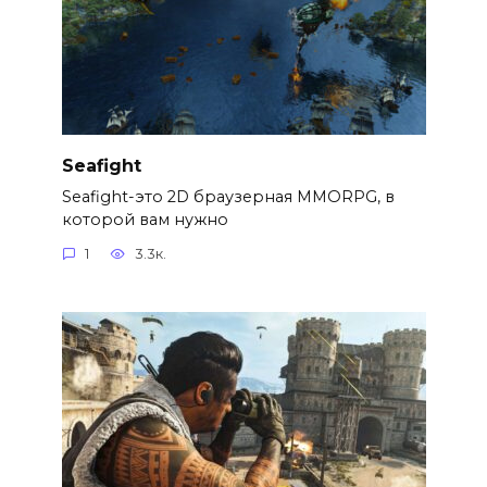
Seafight
Seafight-это 2D браузерная MMORPG, в
которой вам нужно
1
3.3к.