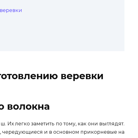
 веревки
готовлению веревки
о волокна
ш. Их легко заметить по тому, как они выглядят.
е, чередующиеся и в основном прикорневые на