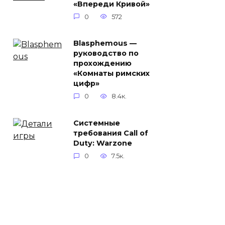
«Впереди Кривой»
0
572
Blasphemous —
руководство по
прохождению
«Комнаты римских
цифр»
0
8.4к.
Системные
требования Call of
Duty: Warzone
0
7.5к.