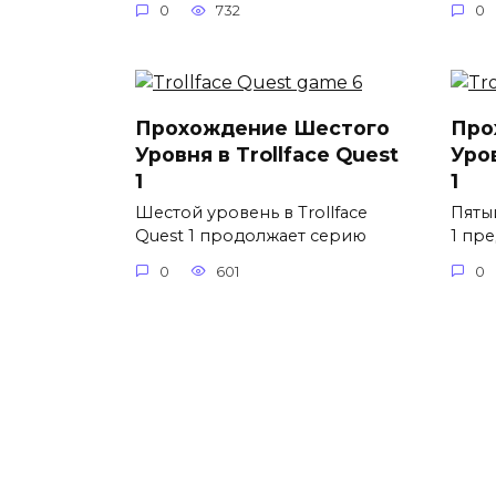
0
732
0
Прохождение Шестого
Про
Уровня в Trollface Quest
Уров
1
1
Шестой уровень в Trollface
Пятый
Quest 1 продолжает серию
1 пр
0
601
0