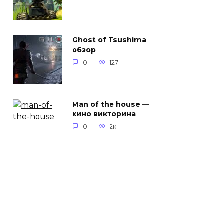
Ghost of Tsushima
обзор
0
127
Man of the house —
кино викторина
0
2к.