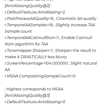
[AntiAliasingQuality@2]
r.DefaultFeature.AntiAliasing=2
r.PostProcessAAQuality=6 ; Cinematic AA quality
r.TemporalAASamples=16 ; Slightly increase TAA
Sample count
r.TemporalAACatmullRom=1 ; Enable Catmull-
Rom algorithm for TAA
r.Tonemapper.Sharpen=1 ; Sharpen the result to
make it DRASTICALLY less blurry.
r.ScreenPercentage=104.000000 ; Slight natural
AA
r.MSAA.CompositingSampleCount=0
; Highest corresponds to MSAA
[AntiAliasingQuality@3]
r.DefaultFeature.AntiAliasing=0