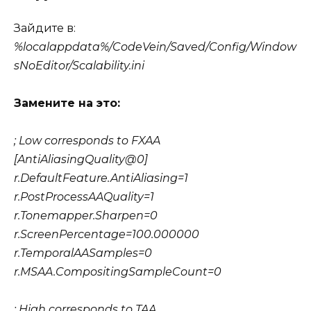
Зайдите в:
%localappdata%/CodeVein/Saved/Config/Window
sNoEditor/Scalability.ini
Замените на это:
; Low corresponds to FXAA
[AntiAliasingQuality@0]
r.DefaultFeature.AntiAliasing=1
r.PostProcessAAQuality=1
r.Tonemapper.Sharpen=0
r.ScreenPercentage=100.000000
r.TemporalAASamples=0
r.MSAA.CompositingSampleCount=0
; High corresponds to TAA