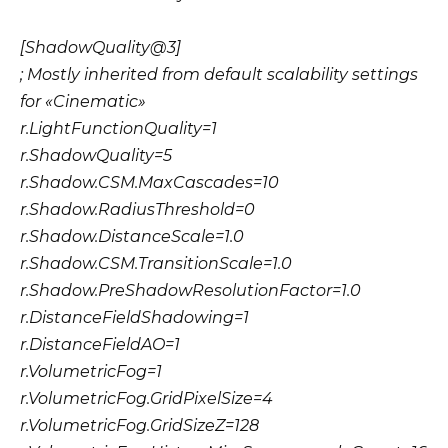
[ShadowQuality@3]
; Mostly inherited from default scalability settings
for «Cinematic»
r.LightFunctionQuality=1
r.ShadowQuality=5
r.Shadow.CSM.MaxCascades=10
r.Shadow.RadiusThreshold=0
r.Shadow.DistanceScale=1.0
r.Shadow.CSM.TransitionScale=1.0
r.Shadow.PreShadowResolutionFactor=1.0
r.DistanceFieldShadowing=1
r.DistanceFieldAO=1
r.VolumetricFog=1
r.VolumetricFog.GridPixelSize=4
r.VolumetricFog.GridSizeZ=128