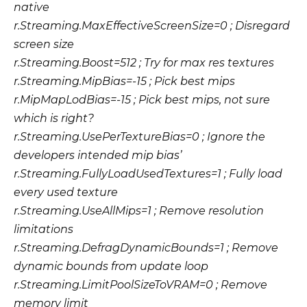
native
r.Streaming.MaxEffectiveScreenSize=0 ; Disregard
screen size
r.Streaming.Boost=512 ; Try for max res textures
r.Streaming.MipBias=-15 ; Pick best mips
r.MipMapLodBias=-15 ; Pick best mips, not sure
which is right?
r.Streaming.UsePerTextureBias=0 ; Ignore the
developers intended mip bias’
r.Streaming.FullyLoadUsedTextures=1 ; Fully load
every used texture
r.Streaming.UseAllMips=1 ; Remove resolution
limitations
r.Streaming.DefragDynamicBounds=1 ; Remove
dynamic bounds from update loop
r.Streaming.LimitPoolSizeToVRAM=0 ; Remove
memory limit