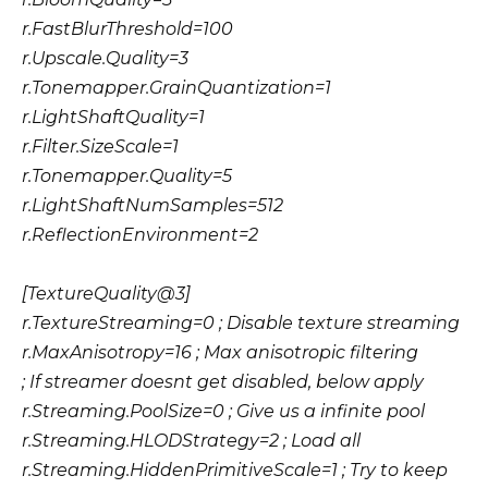
r.FastBlurThreshold=100
r.Upscale.Quality=3
r.Tonemapper.GrainQuantization=1
r.LightShaftQuality=1
r.Filter.SizeScale=1
r.Tonemapper.Quality=5
r.LightShaftNumSamples=512
r.ReflectionEnvironment=2
[TextureQuality@3]
r.TextureStreaming=0 ; Disable texture streaming
r.MaxAnisotropy=16 ; Max anisotropic filtering
; If streamer doesnt get disabled, below apply
r.Streaming.PoolSize=0 ; Give us a infinite pool
r.Streaming.HLODStrategy=2 ; Load all
r.Streaming.HiddenPrimitiveScale=1 ; Try to keep