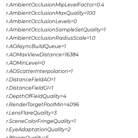
r.AmbientOcclusionMipLevelFactor=0.4
r.AmbientOcclusionMaxQuality=100
r.AmbientOcclusionLevels=0
r.AmbientOcclusionSampleSetQuality=1
r.AmbientOcclusionRadiusScale=1.0
r.AOAsyncBuildQueue=1
r.AOMaxViewDistance=16384
r.AOMinLevel=0
r.AOScatterInterpolation=1
r.DistanceFieldAO=1
r.DistanceFieldGI=1
r.DepthOfFieldQuality=4
r.RenderTargetPoolMin=4096
r.LensFlareQuality=3
r.SceneColorFringeQuality=1
r.EyeAdaptationQuality=2
r.BloomQuality=5