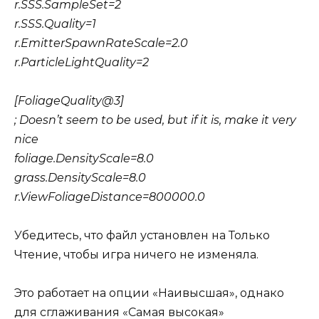
r.SSS.SampleSet=2
r.SSS.Quality=1
r.EmitterSpawnRateScale=2.0
r.ParticleLightQuality=2
[FoliageQuality@3]
; Doesn’t seem to be used, but if it is, make it very
nice
foliage.DensityScale=8.0
grass.DensityScale=8.0
r.ViewFoliageDistance=800000.0
Убедитесь, что файл установлен на Только
Чтение, чтобы игра ничего не изменяла.
Это работает на опции «Наивысшая», однако
для сглаживания «Самая высокая»