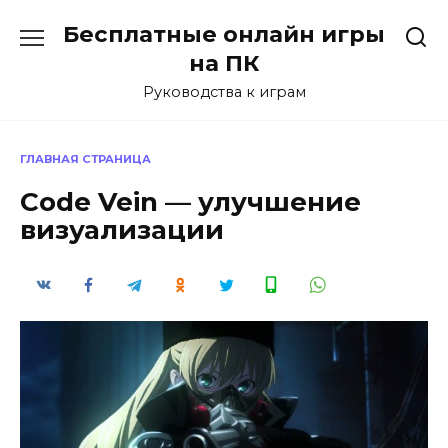
Перейти
Бесплатные онлайн игры
к
содержанию
на ПК
Руководства к играм
ГЛАВНАЯ СТРАНИЦА
Code Vein — улучшение
визуализации