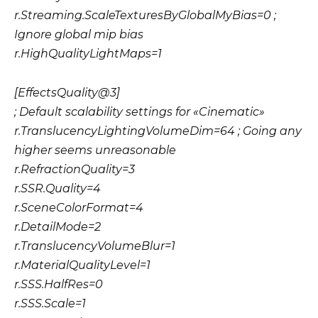
r.Streaming.ScaleTexturesByGlobalMyBias=0 ;
Ignore global mip bias
r.HighQualityLightMaps=1
[EffectsQuality@3]
; Default scalability settings for «Cinematic»
r.TranslucencyLightingVolumeDim=64 ; Going any
higher seems unreasonable
r.RefractionQuality=3
r.SSR.Quality=4
r.SceneColorFormat=4
r.DetailMode=2
r.TranslucencyVolumeBlur=1
r.MaterialQualityLevel=1
r.SSS.HalfRes=0
r.SSS.Scale=1