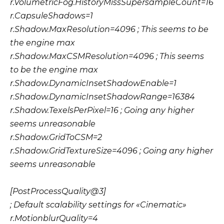
r.VolumetricFog.HistoryMissSupersampleCount=16
r.CapsuleShadows=1
r.Shadow.MaxResolution=4096 ; This seems to be
the engine max
r.Shadow.MaxCSMResolution=4096 ; This seems
to be the engine max
r.Shadow.DynamicInsetShadowEnable=1
r.Shadow.DynamicInsetShadowRange=16384
r.Shadow.TexelsPerPixel=16 ; Going any higher
seems unreasonable
r.Shadow.GridToCSM=2
r.Shadow.GridTextureSize=4096 ; Going any higher
seems unreasonable
[PostProcessQuality@3]
; Default scalability settings for «Cinematic»
r.MotionblurQuality=4