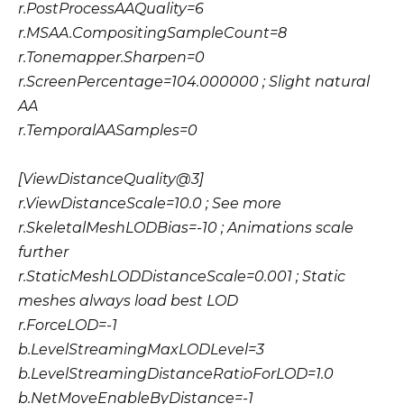
r.PostProcessAAQuality=6
r.MSAA.CompositingSampleCount=8
r.Tonemapper.Sharpen=0
r.ScreenPercentage=104.000000 ; Slight natural
AA
r.TemporalAASamples=0
[ViewDistanceQuality@3]
r.ViewDistanceScale=10.0 ; See more
r.SkeletalMeshLODBias=-10 ; Animations scale
further
r.StaticMeshLODDistanceScale=0.001 ; Static
meshes always load best LOD
r.ForceLOD=-1
b.LevelStreamingMaxLODLevel=3
b.LevelStreamingDistanceRatioForLOD=1.0
b.NetMoveEnableByDistance=-1