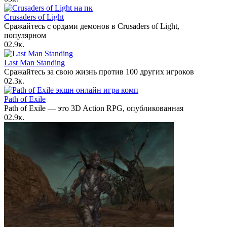
Crusaders of Light
Сражайтесь с ордами демонов в Crusaders of Light,
популярном
0
2.9к.
Last Man Standing
Сражайтесь за свою жизнь против 100 других игроков
0
2.3к.
Path of Exile
Path of Exile — это 3D Action RPG, опубликованная
0
2.9к.