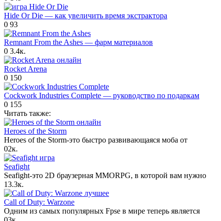
Hide Or Die — как увеличить время экстрактора
0
93
Remnant From the Ashes — фарм материалов
0
3.4к.
Rocket Arena
0
150
Cockwork Industries Complete — руководство по подаркам
0
155
Читать также:
Heroes of the Storm
Heroes of the Storm-это быстро развивающаяся моба от
0
2к.
Seafight
Seafight-это 2D браузерная MMORPG, в которой вам нужно
1
3.3к.
Call of Duty: Warzone
Одним из самых популярных Fpse в мире теперь является
0
3к.