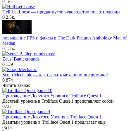
0
1к.
Hell Let Loose — продвинутое руководство по артиллерии
0
2.5к.
повышение FPS и фиксы в The Dark Pictures Anthology Man of
Medan
0
1.2к.
Zeus’ Battlegrounds
0
139
Scrap Mechanic — как сделать механизм погрузчика?
0
874
Читать также:
Прохождение Десятого Уровня в Trollface Quest 1
Десятый уровень в Trollface Quest 1 представляет собой
0
732
Прохождение Девятого Уровня в Trollface Quest 1
Девятый уровень в Trollface Quest 1 предлагает еще
0
618