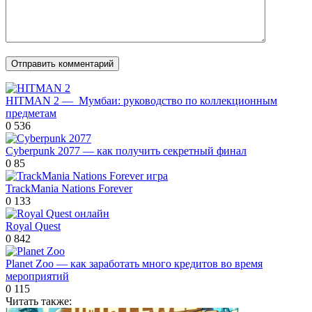
HITMAN 2 — Мумбаи: руководство по коллекционным
предметам
0
536
Cyberpunk 2077 — как получить секретный финал
0
85
TrackMania Nations Forever
0
133
Royal Quest
0
842
Planet Zoo — как заработать много кредитов во время
мероприятий
0
115
Читать также: