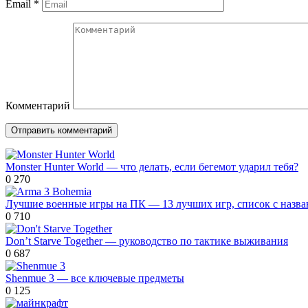
Email
*
Комментарий
Monster Hunter World — что делать, если бегемот ударил тебя?
0
270
Лучшие военные игры на ПК — 13 лучших игр, список с назв
0
710
Don’t Starve Together — руководство по тактике выживания
0
687
Shenmue 3 — все ключевые предметы
0
125