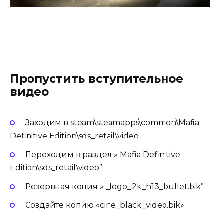
Пропустить вступительное
видео
Заходим в steam\steamapps\common\Mafia
Definitive Edition\sds_retail\video
Переходим в раздел » Mafia Definitive
Edition\sds_retail\video”
Резервная копия » _logo_2k_h13_bullet.bik”
Создайте копию «cine_black_video.bik»