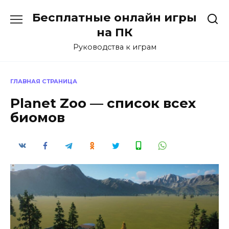
Перейти
Бесплатные онлайн игры
к
содержанию
на ПК
Руководства к играм
ГЛАВНАЯ СТРАНИЦА
Planet Zoo — список всех
биомов