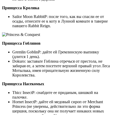
Принцесса Кролика
Sailor Moon RabbitP: после того, как вы спасли ее от
осады, отнесите ее к коту в Лунной комнате в таверне
павшего Rabbit Reign.
Принцесса Гоблинов
Gremlin GoblinP: дайте ей Гремлинскую выпивку
(длится 1 день).
Dokuro: заставьте Гоблина отречься от престола, не
забирая ее, а затем посетите верхний правый угол Леса
Мотылька, имея отрицательную жизненную силу
Королевства.
Принцесса Насекомых
Thicc InsectP: снабдите ее приданым, шишкой на
палочке.
Hornet InsectP: дайте ей медовый сироп от Merchant
Princess (не уверены, действительно ли это форма
шершня, поскольку она не получает никаких новых