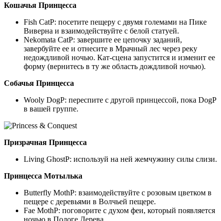
Кошачья Принцесса
Fish CatP: посетите пещеру с двумя големами на Пике
Виверна и взаимодействуйте с белой статуей.
Nekomata CatP: завершите ее цепочку заданий,
завербуйте ее и отнесите в Мрачный лес через реку
недождливой ночью. Кат-сцена запустится и изменит ее
форму (вернитесь в ту же область дождливой ночью).
Собачья Принцесса
Wooly DogP: переспите с другой принцессой, пока DogP
в вашей группе.
Призрачная Принцесса
Living GhostP: используй на ней жемчужину силы слизи.
Принцесса Мотылька
Butterfly MothP: взаимодействуйте с розовым цветком в
пещере с деревьями в Волчьей пещере.
Fae MothP: поговорите с духом феи, который появляется
ночью в Пологе Дерева.