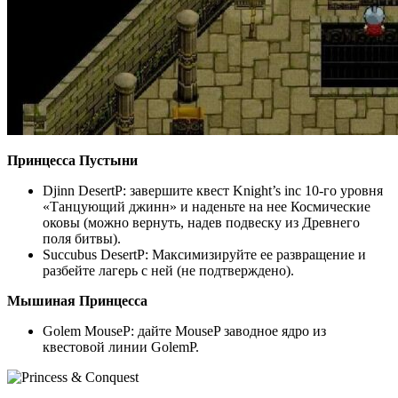
Принцесса Пустыни
Djinn DesertP: завершите квест Knight’s inc 10-го уровня
«Танцующий джинн» и наденьте на нее Космические
оковы (можно вернуть, надев подвеску из Древнего
поля битвы).
Succubus DesertP: Максимизируйте ее развращение и
разбейте лагерь с ней (не подтверждено).
Мышиная Принцесса
Golem MouseP: дайте MouseP заводное ядро из
квестовой линии GolemP.