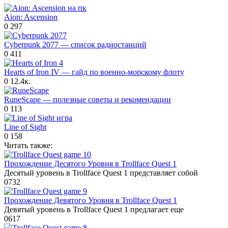
Aion: Ascension
0
297
Cyberpunk 2077 — список радиостанций
0
411
Hearts of Iron IV — гайд по военно-морскому флоту
0
12.4к.
RuneScape — полезные советы и рекомендации
0
113
Line of Sight
0
158
Читать также:
Прохождение Десятого Уровня в Trollface Quest 1
Десятый уровень в Trollface Quest 1 представляет собой
0
732
Прохождение Девятого Уровня в Trollface Quest 1
Девятый уровень в Trollface Quest 1 предлагает еще
0
617