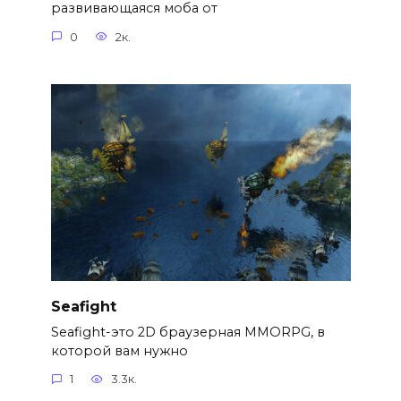
развивающаяся моба от
0
2к.
Seafight
Seafight-это 2D браузерная MMORPG, в
которой вам нужно
1
3.3к.