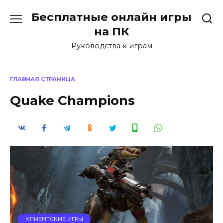
Перейти
Бесплатные онлайн игры
к
содержанию
на ПК
Руководства к играм
ГЛАВНАЯ СТРАНИЦА
Quake Champions
КЛИЕНТСКИЕ ИГРЫ