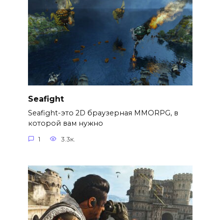
Seafight
Seafight-это 2D браузерная MMORPG, в
которой вам нужно
1
3.3к.