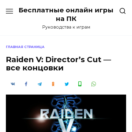
Перейти
Бесплатные онлайн игры
к
содержанию
на ПК
Руководства к играм
ГЛАВНАЯ СТРАНИЦА
Raiden V: Director’s Cut —
все концовки