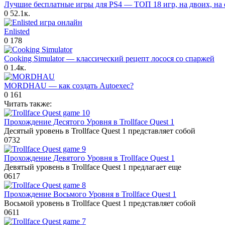
Лучшие бесплатные игры для PS4 — ТОП 18 игр, на двоих, на о
0
52.1к.
Enlisted
0
178
Cooking Simulator — классический рецепт лосося со спаржей
0
1.4к.
MORDHAU — как создать Autoexec?
0
161
Читать также:
Прохождение Десятого Уровня в Trollface Quest 1
Десятый уровень в Trollface Quest 1 представляет собой
0
732
Прохождение Девятого Уровня в Trollface Quest 1
Девятый уровень в Trollface Quest 1 предлагает еще
0
617
Прохождение Восьмого Уровня в Trollface Quest 1
Восьмой уровень в Trollface Quest 1 представляет собой
0
611