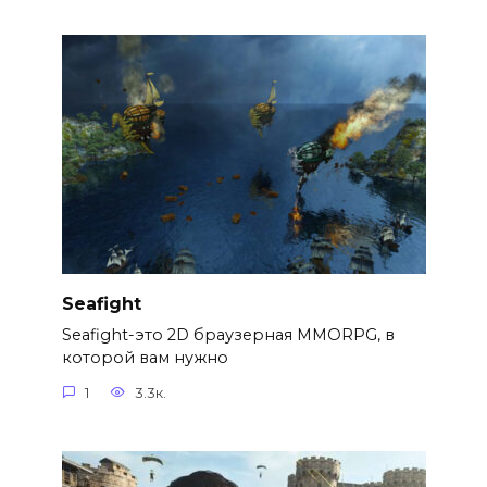
Seafight
Seafight-это 2D браузерная MMORPG, в
которой вам нужно
1
3.3к.