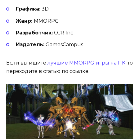
Графика:
3D
Жанр:
MMORPG
Разработчик:
CCR Inc
Издатель:
GamesCampus
Если вы ищите
лучшие MMORPG игры на ПК
, то
переходите в статью по ссылке.