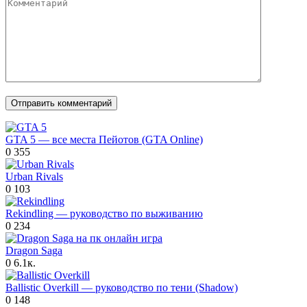
GTA 5 — все места Пейотов (GTA Online)
0
355
Urban Rivals
0
103
Rekindling — руководство по выживанию
0
234
Dragon Saga
0
6.1к.
Ballistic Overkill — руководство по тени (Shadow)
0
148