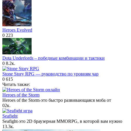
Heroes Evolved
0
223
Dota Underlords – победные комбинации и тактики
0
8.2к.
Stone Story RPG — руководство по уровням чар
0
615
Читать также:
Heroes of the Storm
Heroes of the Storm-это быстро развивающаяся моба от
0
2к.
Seafight
Seafight-это 2D браузерная MMORPG, в которой вам нужно
1
3.3к.