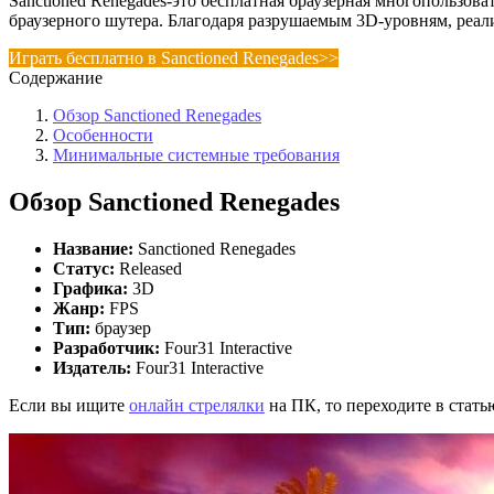
Sanctioned Renegades-это бесплатная браузерная многопользоват
браузерного шутера. Благодаря разрушаемым 3D-уровням, реа
Играть бесплатно в Sanctioned Renegades>>
Содержание
Обзор Sanctioned Renegades
Особенности
Минимальные системные требования
Обзор Sanctioned Renegades
Название:
Sanctioned Renegades
Статус:
Released
Графика:
3D
Жанр:
FPS
Тип:
браузер
Разработчик:
Four31 Interactive
Издатель:
Four31 Interactive
Если вы ищите
онлайн стрелялки
на ПК, то переходите в стать