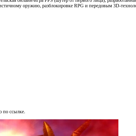
ельская онлайн-игра FPS (шутер от первого лица), разработанная
листичному оружию, разблокировке RPG и передовым 3D-технол
ю по ссылке.