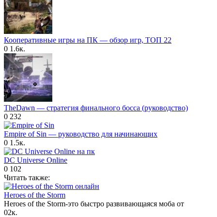
Кооперативные игры на ПК — обзор игр, ТОП 22
0
1.6к.
TheDawn — стратегия финального босса (руководство)
0
232
Empire of Sin — руководство для начинающих
0
1.5к.
DC Universe Online
0
102
Читать также:
Heroes of the Storm
Heroes of the Storm-это быстро развивающаяся моба от
0
2к.