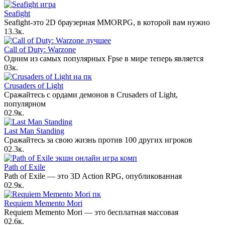
Seafight
Seafight-это 2D браузерная MMORPG, в которой вам нужно
1
3.3к.
Call of Duty: Warzone
Одним из самых популярных Fpse в мире теперь является
0
3к.
Crusaders of Light
Сражайтесь с ордами демонов в Crusaders of Light,
популярном
0
2.9к.
Last Man Standing
Сражайтесь за свою жизнь против 100 других игроков
0
2.3к.
Path of Exile
Path of Exile — это 3D Action RPG, опубликованная
0
2.9к.
Requiem Memento Mori
Requiem Memento Mori — это бесплатная массовая
0
2.6к.