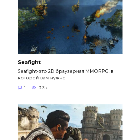
Seafight
Seafight-это 2D браузерная MMORPG, в
которой вам нужно
1
3.3к.