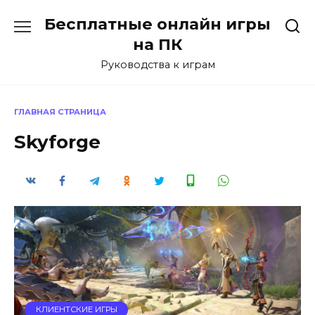
Перейти
Бесплатные онлайн игры
к
содержанию
на ПК
Руководства к играм
ГЛАВНАЯ СТРАНИЦА
Skyforge
КЛИЕНТСКИЕ ИГРЫ