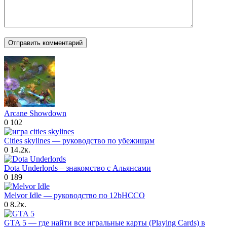
Arcane Showdown
0
102
Cities skylines — руководство по убежищам
0
14.2к.
Dota Underlords – знакомство с Альянсами
0
189
Melvor Idle — руководство по 12bHCCO
0
8.2к.
GTA 5 — где найти все игральные карты (Playing Cards) в