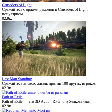
Crusaders of Light
Сражайтесь с ордами демонов в Crusaders of Light,
популярном
0
2.9к.
Last Man Standing
Сражайтесь за свою жизнь против 100 других игроков
0
2.3к.
Path of Exile
Path of Exile — это 3D Action RPG, опубликованная
0
2.9к.