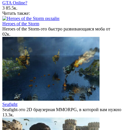
GTA Online?
3
85.5к.
Читать также:
Heroes of the Storm
Heroes of the Storm-это быстро развивающаяся моба от
0
2к.
Seafight
Seafight-это 2D браузерная MMORPG, в которой вам нужно
1
3.3к.