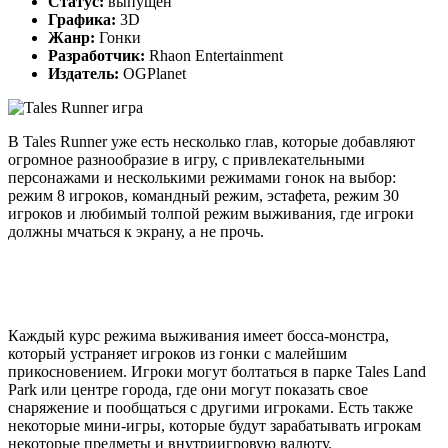
Статус:
выпущен
Графика:
3D
Жанр:
Гонки
Разработчик:
Rhaon Entertainment
Издатель:
OGPlanet
В Tales Runner уже есть несколько глав, которые добавляют
огромное разнообразие в игру, с привлекательными
персонажами и несколькими режимами гонок на выбор:
режим 8 игроков, командный режим, эстафета, режим 30
игроков и любимый толпой режим выживания, где игроки
должны мчаться к экрану, а не прочь.
Каждый курс режима выживания имеет босса-монстра,
который устраняет игроков из гонки с малейшим
прикосновением. Игроки могут болтаться в парке Tales Land
Park или центре города, где они могут показать свое
снаряжение и пообщаться с другими игроками. Есть также
некоторые мини-игры, которые будут зарабатывать игрокам
некоторые предметы и внутриигровую валюту.