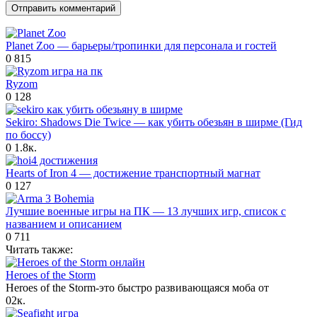
Planet Zoo — барьеры/тропинки для персонала и гостей
0
815
Ryzom
0
128
Sekiro: Shadows Die Twice — как убить обезьян в ширме (Гид
по боссу)
0
1.8к.
Hearts of Iron 4 — достижение транспортный магнат
0
127
Лучшие военные игры на ПК — 13 лучших игр, список с
названием и описанием
0
711
Читать также:
Heroes of the Storm
Heroes of the Storm-это быстро развивающаяся моба от
0
2к.