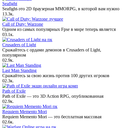
Seafight
Seafight-это 2D браузерная MMORPG, в которой вам нужно
1
3.3к.
Call of Duty: Warzone
Одним из самых популярных Fpse в мире теперь является
0
3.1к.
Crusaders of Light
Сражайтесь с ордами демонов в Crusaders of Light,
популярном
0
2.9к.
Last Man Standing
Сражайтесь за свою жизнь против 100 других игроков
0
2.3к.
Path of Exile
Path of Exile — это 3D Action RPG, опубликованная
0
2.9к.
Requiem Memento Mori
Requiem Memento Mori — это бесплатная массовая
0
2.6к.