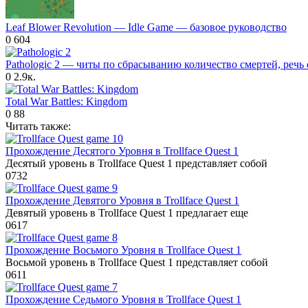
Leaf Blower Revolution — Idle Game — базовое руководство
0
604
Pathologic 2 — читы по сбрасыванию количество смертей, речь
0
2.9к.
Total War Battles: Kingdom
0
88
Читать также:
Прохождение Десятого Уровня в Trollface Quest 1
Десятый уровень в Trollface Quest 1 представляет собой
0
732
Прохождение Девятого Уровня в Trollface Quest 1
Девятый уровень в Trollface Quest 1 предлагает еще
0
617
Прохождение Восьмого Уровня в Trollface Quest 1
Восьмой уровень в Trollface Quest 1 представляет собой
0
611
Прохождение Седьмого Уровня в Trollface Quest 1