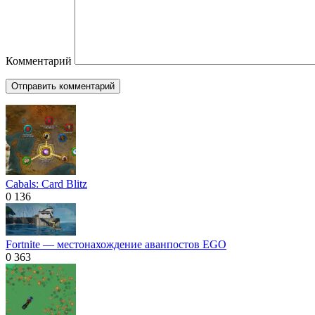
Комментарий
Cabals: Card Blitz
0
136
Fortnite — местонахождение аванпостов EGO
0
363