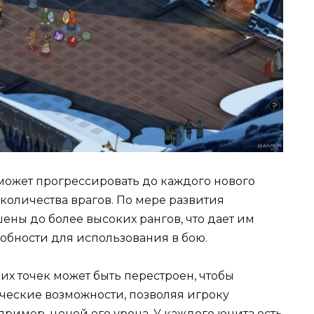
 может прогрессировать до каждого нового
количества врагов. По мере развития
ны до более высоких рангов, что дает им
обности для использования в бою.
х точек может быть перестроен, чтобы
ческие возможности, позволяя игроку
ример, ценой его урона. У каждого юнита есть