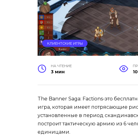
КЛИЕНТСКИЕ ИГРЫ
НА ЧТЕНИЕ
П
3 мин
10
The Banner Saga: Factions-это беспла
игра, которая имеет потрясающие р
установленные в период скандинавски
построит тактическую армию из 6 че
единицами.