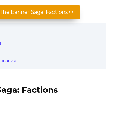
The Banner Saga: Factions>>
s
бования
aga: Factions
ns