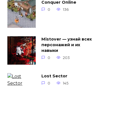
Conquer Online
0
136
Mistover — узнай всех
персонажей и их
навыки
0
203
Lost Sector
0
145