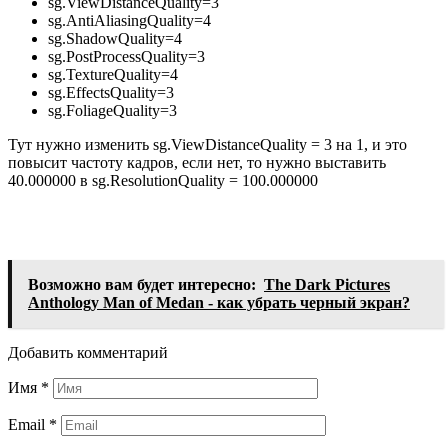
sg.ViewDistanceQuality=3
sg.AntiAliasingQuality=4
sg.ShadowQuality=4
sg.PostProcessQuality=3
sg.TextureQuality=4
sg.EffectsQuality=3
sg.FoliageQuality=3
Тут нужно изменить sg.ViewDistanceQuality = 3 на 1, и это
повысит частоту кадров, если нет, то нужно выставить
40.000000 в sg.ResolutionQuality = 100.000000
Возможно вам будет интересно:
The Dark Pictures
Anthology Man of Medan - как убрать черный экран?
Добавить комментарий
Имя
*
Email
*