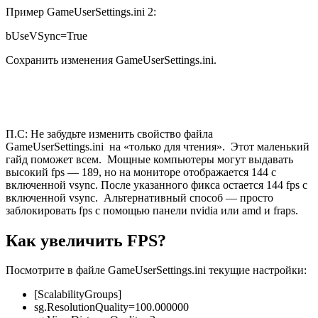
Пример GameUserSettings.ini 2:
bUseVSync=True
Сохранить изменения GameUserSettings.ini.
П.С: Не забудьте изменить свойство файла
GameUserSettings.ini на «только для чтения». Этот маленький
гайд поможет всем. Мощные компьютеры могут выдавать
высокий fps — 189, но на мониторе отображается 144 с
включенной vsync. После указанного фикса остается 144 fps с
включенной vsync. Альтернативный способ — просто
заблокировать fps с помощью панели nvidia или amd и fraps.
Как увеличить FPS?
Посмотрите в файле GameUserSettings.ini текущие настройки:
[ScalabilityGroups]
sg.ResolutionQuality=100.000000