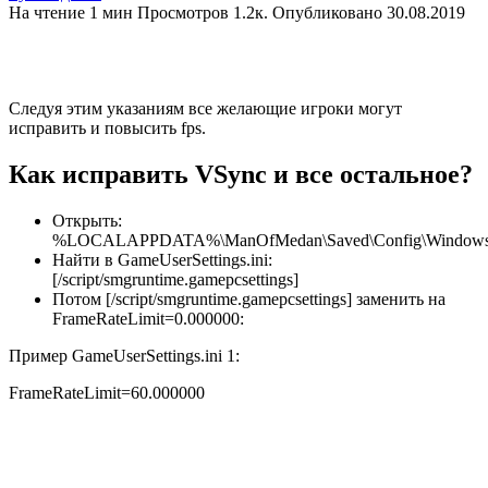
На чтение
1 мин
Просмотров
1.2к.
Опубликовано
30.08.2019
Следуя этим указаниям все желающие игроки могут
исправить и повысить fps.
Как исправить VSync и все остальное?
Открыть:
%LOCALAPPDATA%\ManOfMedan\Saved\Config\WindowsN
Найти в GameUserSettings.ini:
[/script/smgruntime.gamepcsettings]
Потом [/script/smgruntime.gamepcsettings] заменить на
FrameRateLimit=0.000000:
Пример GameUserSettings.ini 1:
FrameRateLimit=60.000000