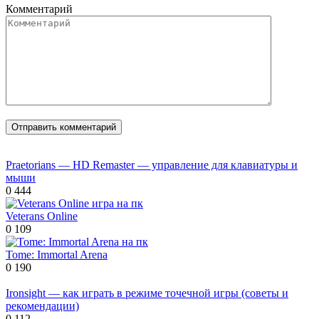
Комментарий
Praetorians — HD Remaster — управление для клавиатуры и
мыши
0
444
Veterans Online
0
109
Tome: Immortal Arena
0
190
Ironsight — как играть в режиме точечной игры (советы и
рекомендации)
0
112