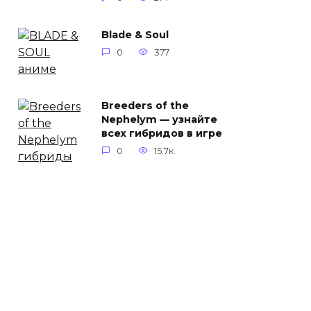
Blade & Soul
0
377
Breeders of the
Nephelym — узнайте
всех гибридов в игре
0
15.7к.