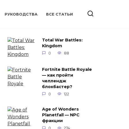
РУКОВОДСТВА
ВСЕ СТАТЬИ
Total War Battles:
Kingdom
0
88
Fortnite Battle Royale
— как пройти
челлендж
блокбастер?
0
122
Age of Wonders
Planetfall — NPC
фракции
0
274