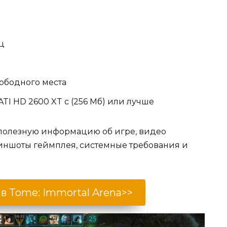
гц
вободного места
ATI HD 2600 XT с (256 Мб) или лучше
полезную информацию об игре, видео
риншоты геймплея, системные требования и
 в Tome: Immortal Arena>>