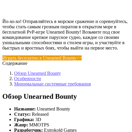
Йо-хо-хо! Отправляйтесь в морское сражение и соревнуйтесь,
чтобы стать самым грозным пиратом в открытом море в
бесплатной PvP-игре Unearned Bounty! Возьмите под свое
командование крепкое парусное судно, каждое со своими
уникальными способностями и стилем игры, и участвуйте в
быстрых и яростных боях, чтобы выйти на первое место.
Играть бесплатно в Unearned Bounty>>
Содержание
Обзор Unearned Bounty
Особенности
Минимальные системные требования
Обзор Unearned Bounty
Название:
Unearned Bounty
Статус:
Released
Г
рафика:
3D
Жанр:
MMOTPS
Разработчик:
Extrokold Games