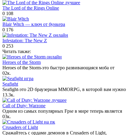
The Lord of the Rings Online
0
108
Blair Witch — ключ от бункера
0
176
Infestation: The New Z
0
253
Читать также:
Heroes of the Storm
Heroes of the Storm-это быстро развивающаяся моба от
0
2к.
Seafight
Seafight-это 2D браузерная MMORPG, в которой вам нужно
1
3.3к.
Call of Duty: Warzone
Одним из самых популярных Fpse в мире теперь является
0
3к.
Crusaders of Light
Сражайтесь с ордами демонов в Crusaders of Light,