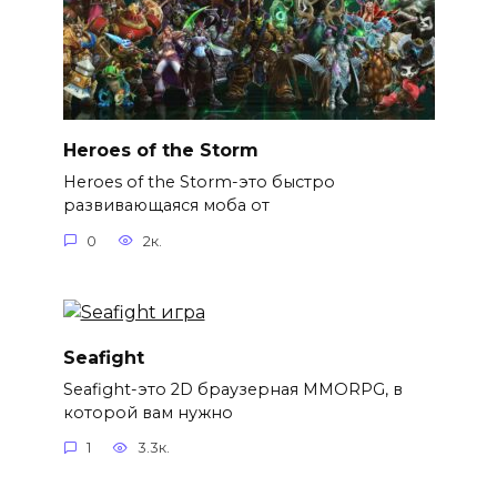
Heroes of the Storm
Heroes of the Storm-это быстро
развивающаяся моба от
0
2к.
Seafight
Seafight-это 2D браузерная MMORPG, в
которой вам нужно
1
3.3к.