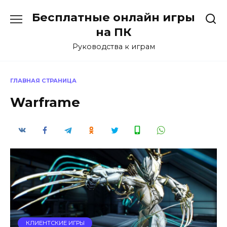
Перейти
Бесплатные онлайн игры
к
содержанию
на ПК
Руководства к играм
ГЛАВНАЯ СТРАНИЦА
Warframe
КЛИЕНТСКИЕ ИГРЫ