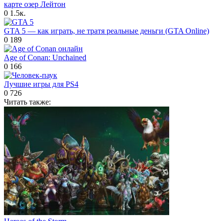
карте озер Лейтон
0
1.5к.
GTA 5 — как играть, не тратя реальные деньги (GTA Online)
0
189
Age of Conan: Unchained
0
166
Лучшие игры для PS4
0
726
Читать также: