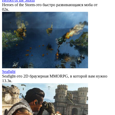
Heroes of the Storm
Heroes of the Storm-это быстро развивающаяся моба от
0
2к.
Seafight
Seafight-это 2D браузерная MMORPG, в которой вам нужно
1
3.3к.