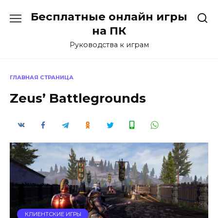
Перейти
Бесплатные онлайн игры
к
содержанию
на ПК
Руководства к играм
ГЛАВНАЯ СТРАНИЦА
Zeus’ Battlegrounds
КЛИЕНТСКИЕ ИГРЫ