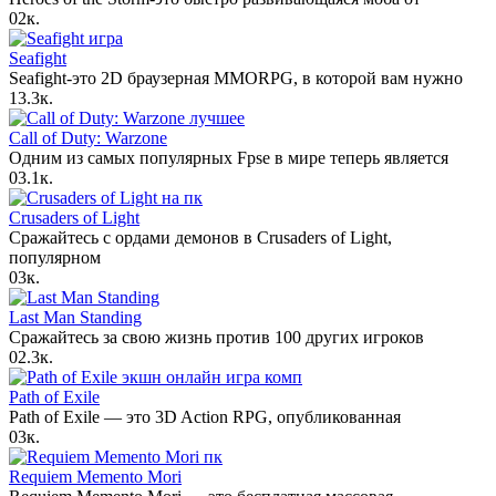
0
2к.
Seafight
Seafight-это 2D браузерная MMORPG, в которой вам нужно
1
3.3к.
Call of Duty: Warzone
Одним из самых популярных Fpse в мире теперь является
0
3.1к.
Crusaders of Light
Сражайтесь с ордами демонов в Crusaders of Light,
популярном
0
3к.
Last Man Standing
Сражайтесь за свою жизнь против 100 других игроков
0
2.3к.
Path of Exile
Path of Exile — это 3D Action RPG, опубликованная
0
3к.
Requiem Memento Mori