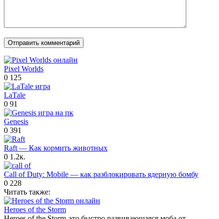
Pixel Worlds
0
125
LaTale
0
91
Genesis
0
391
Raft — Как кормить животных
0
1.2к.
Call of Duty: Mobile — как разблокировать ядерную бомбу
0
228
Читать также:
Heroes of the Storm
Heroes of the Storm-это быстро развивающаяся моба от