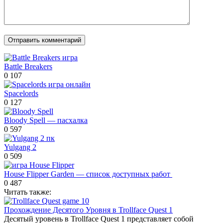
Battle Breakers
0
107
Spacelords
0
127
Bloody Spell — пасхалка
0
597
Yulgang 2
0
509
House Flipper Garden — список доступных работ
0
487
Читать также:
Прохождение Десятого Уровня в Trollface Quest 1
Десятый уровень в Trollface Quest 1 представляет собой