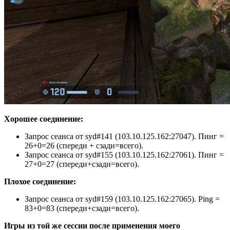
Хорошее соединение:
Запрос сеанса от syd#141 (103.10.125.162:27047). Пинг =
26+0=26 (спереди + сзади=всего).
Запрос сеанса от syd#155 (103.10.125.162:27061). Пинг =
27+0=27 (спереди+сзади=всего).
Плохое соединение:
Запрос сеанса от syd#159 (103.10.125.162:27065). Ping =
83+0=83 (спереди+сзади=всего).
Игры из той же сессии после применения моего