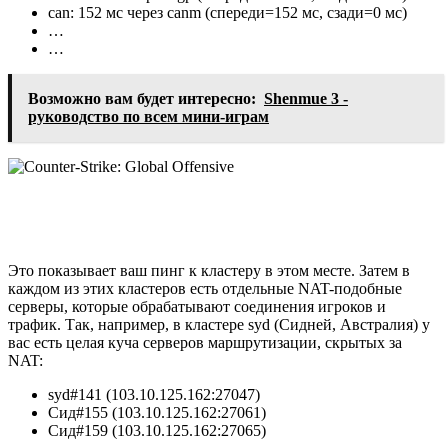
can: 152 мс через canm (спереди=152 мс, сзади=0 мс)
…
…
Возможно вам будет интересно:
Shenmue 3 -
руководство по всем мини-играм
Это показывает ваш пинг к кластеру в этом месте. Затем в
каждом из этих кластеров есть отдельные NAT-подобные
серверы, которые обрабатывают соединения игроков и
трафик. Так, например, в кластере syd (Сидней, Австралия) у
вас есть целая куча серверов маршрутизации, скрытых за
NAT:
syd#141 (103.10.125.162:27047)
Сид#155 (103.10.125.162:27061)
Сид#159 (103.10.125.162:27065)