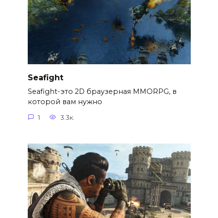
Seafight
Seafight-это 2D браузерная MMORPG, в
которой вам нужно
1
3.3к.