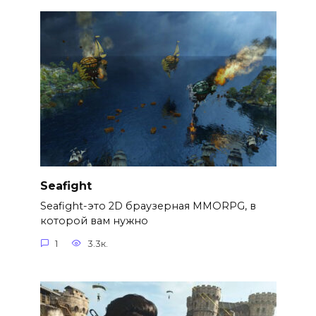
Seafight
Seafight-это 2D браузерная MMORPG, в
которой вам нужно
1
3.3к.