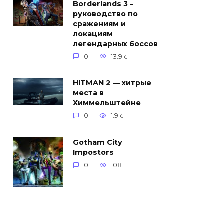
Borderlands 3 –
руководство по
сражениям и
локациям
легендарных боссов
0
13.9к.
HITMAN 2 — хитрые
места в
Химмельштейне
0
1.9к.
Gotham City
Impostors
0
108