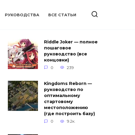
РУКОВОДСТВА
ВСЕ СТАТЬИ
Riddle Joker — полное
пошаговое
руководство (все
концовки)
0
239
Kingdoms Reborn —
руководство по
оптимальному
стартовому
местоположению
(где построить базу)
0
9.2к.