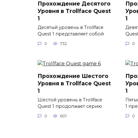
Прохождение Десятого
Про
Уровня в Trollface Quest
Уров
1
1
Десятый уровень в Trollface
Девят
Quest 1 представляет собой
Ques
0
732
0
Прохождение Шестого
Про
Уровня в Trollface Quest
Уров
1
1
Шестой уровень в Trollface
Пятый
Quest 1 продолжает серию
1 пр
0
601
0