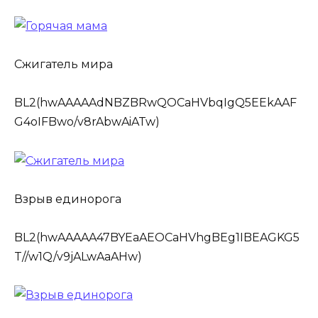
Сжигатель мира
BL2(hwAAAAAdNBZBRwQOCaHVbqIgQ5EEkAAF
G4oIFBwo/v8rAbwAiATw)
Взрыв единорога
BL2(hwAAAAA47BYEaAEOCaHVhgBEg1IBEAGKG5
T//w1Q/v9jALwAaAHw)