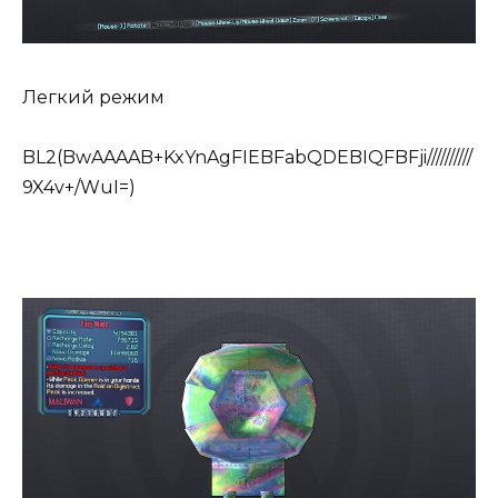
Легкий режим
BL2(BwAAAAB+KxYnAgFIEBFabQDEBIQFBFji//////////
9X4v+/WuI=)