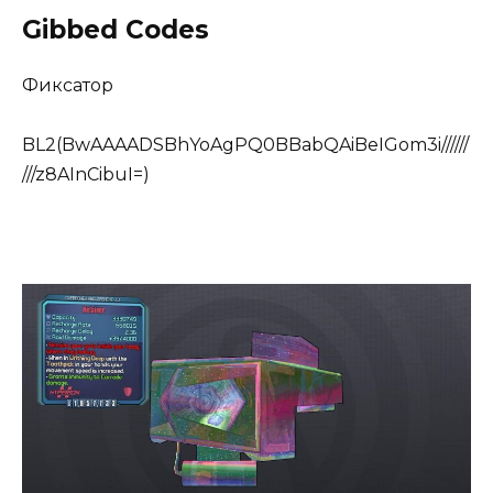
Gibbed Codes
Фиксатор
BL2(BwAAAADSBhYoAgPQ0BBabQAiBeIGom3i//////
///z8AInCibuI=)