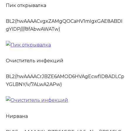
Пик открывалка
BL2(hwAAAACvgxZAMgQOCaHV1mIgxGAE8ABDI
gYIDP////8fAbwAWATw)
Очиститель инфекций
BL2(hwAAAACrJBZE6AMOD6HVAgEcwfID8ADLCp
YGLBNY/v/7ALwA2APw)
Нирвана