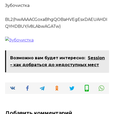
Зубочистка
BL2(hwAAAACGoxaBhgQOBaHVEgEsxDAEUAHDI
QYHDBUY/v8LAbwAGATw)
Возможно вам будет интересно:
Session
– как добраться до недоступных мест
Добавить комментарий