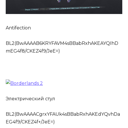
Antifection
BL2(BwAAAAB6KRYFAVM4sBBabRxhAKEAYQIhD
mEG4f8/CKEZ4f9/JeE=)
Электрический стул
BL2(BwAAAACgrxYFAUk4sBBabRxhAKEdYQvhDa
EG4f9/CKEZ4f+/JeE=)