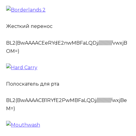
Жесткий перенос
BL2(BwAAAACEeRYdE2nwMBFaLQDj////////////vwxjB
OM=)
Полоскатель для рта
BL2(BwAAAACB1RYfE2PwMBFaLQDj/////////////wxjBe
M=)