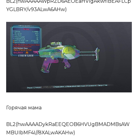
BL2(hwAAAAAWpRZD6AEOEaHVlgAkwfIBEAFLCp
YGLBRY/v93ALwA6AHw)
Горячая мама
BL2(hwAAAADykRaEEQEOB6HVUgBMADMBsAW
MBUIbMF4I//8XALwAKAHw)