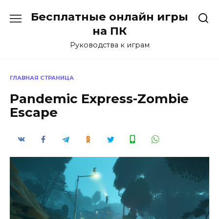
Перейти
Бесплатные онлайн игры
к
содержанию
на ПК
Руководства к играм
ГЛАВНАЯ СТРАНИЦА
Pandemic Express-Zombie
Escape