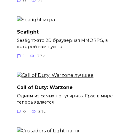
0
2к.
Seafight
Seafight-это 2D браузерная MMORPG, в
которой вам нужно
1
3.3к.
Call of Duty: Warzone
Одним из самых популярных Fpse в мире
теперь является
0
3.1к.