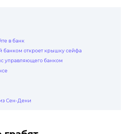
те в банк
 банком откроет крышку сейфа
ис управляющего банком
нсе
 из Сен-Дени