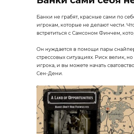
Банки сами себя н
Банки не грабят, красные сами по се
игрокам, которые не делают чести. Ч
встретиться с Самсоном Финчем, кото
Он нуждается в помощи пары снайперо
стрессовых ситуациях. Риск велик, но
игрока, и вы можете начать сватовств
Сен-Дени.