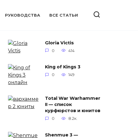
РУКОВОДСТВА
ВСЕ СТАТЬИ
Gloria Victis
0
414
King of Kings 3
0
149
Total War Warhammer
II — список
курфюрстов и юнитов
0
8.2к.
Shenmue 3 —