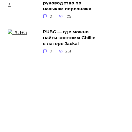
руководство по
навыкам персонажа
0
109
PUBG — где можно
найти костюмы Ghillie
в лагере Jackal
0
261