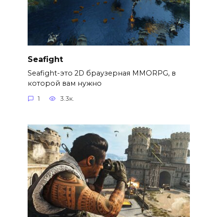
Seafight
Seafight-это 2D браузерная MMORPG, в
которой вам нужно
1
3.3к.