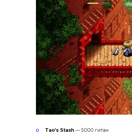
Tao’s Stash
— 5000 гитан