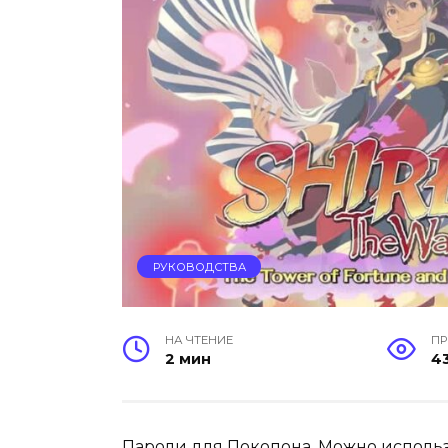
РУКОВОДСТВА
НА ЧТЕНИЕ
П
2 мин
4
Пароли для Покопона. Можно использ