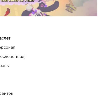
аслет
ерсонал
гословенная)
равы
свиток