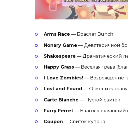
Arms Race
— Браслет Bunch
Nonary Game
— Девятеричной бр
Shakespeare
— Драматический п
Happy Grass
— Веселая трава (бла
I Love Zombies!
— Возрождение т
Lost and Found
— Отменить траву
Carte Blanche
— Пустой свиток
Furry Ferret
— Благословляющий 
Coupon
— Свиток купона