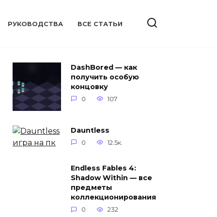
РУКОВОДСТВА
ВСЕ СТАТЬИ
DashBored — как
получить особую
концовку
0
107
Dauntless
0
12.5к.
Endless Fables 4:
Shadow Within — все
предметы
коллекционирования
0
232