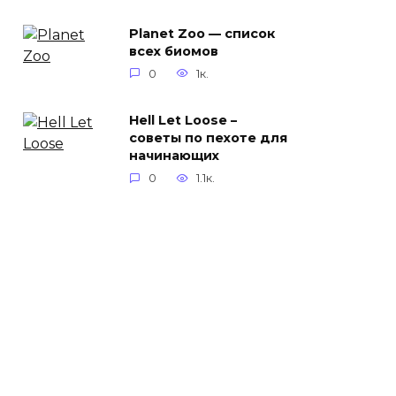
Planet Zoo — список
всех биомов
0
1к.
Hell Let Loose –
советы по пехоте для
начинающих
0
1.1к.