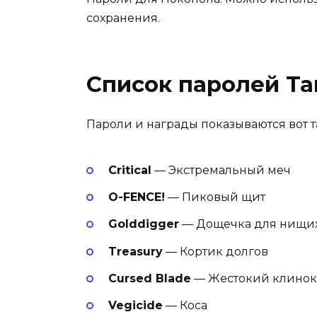
сохранения.
Список паролей Та
Пароли и награды показываются вот т
Critical
— Экстремальный меч
O-FENCE!
— Пиковый щит
Golddigger
— Дощечка для нищи
Treasury
— Кортик долгов
Cursed Blade
— Жестокий клинок
Vegicide
— Коса