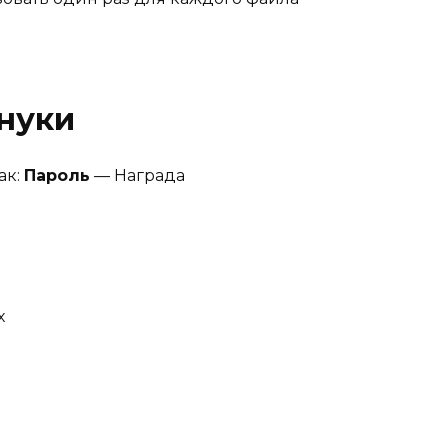
нуки
ак:
Пароль
— Награда
х