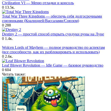
Civilization VI — Меню отладки и консоль
0
13.5к.
Total War Three Kingdoms — обеспечь себя долгосрочными
союзниками (Коалицией/Вассалами/Союзом)
0
288
Destiny 2 — простой способ открыть сундуки руны на Луне
0
1.4к.
Wolcen Lords of Mayhem — полное руководство по аспектам
(все способности, как их разблокировать и использовать)
0
2.6к.
Leaf Blower Revolution — Idle Game — базовое руководство
0
604
Читать также: