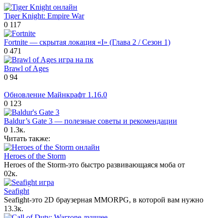
Tiger Knight: Empire War
0
117
Fortnite — скрытая локация «I» (Глава 2 / Сезон 1)
0
471
Brawl of Ages
0
94
Обновление Майнкрафт 1.16.0
0
123
Baldur’s Gate 3 — полезные советы и рекомендации
0
1.3к.
Читать также:
Heroes of the Storm
Heroes of the Storm-это быстро развивающаяся моба от
0
2к.
Seafight
Seafight-это 2D браузерная MMORPG, в которой вам нужно
1
3.3к.