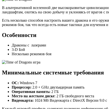
В альтернативной вселенной две высокоразвитые цивилизации н
ландшафтам, охотясь на свою добычу и уклоняясь от врагов с
Есть несколько способов настроить вашего дракона и его оружи
режимов боя, так что всегда есть новые тактики для изучения 
Особенности
Драконы с лазерами
3-D Бой
Несколько режимов боя
Минимальные системные требования
ОС:
Windows 7
Процессор:
2.0 + GHz двухъядерная память
Оперативная память:
2 ГБ
Место на жестком диске
: 2 ГБ свободного места
Видеокарта:
1024 Мб Видеокарта с DirectX Версии 9.0 c
Каждый игровой профиль содержит полезную информацию об иг