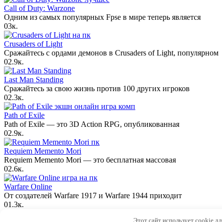
Call of Duty: Warzone
Одним из самых популярных Fpse в мире теперь является
0
3к.
Crusaders of Light
Сражайтесь с ордами демонов в Crusaders of Light, популярном
0
2.9к.
Last Man Standing
Сражайтесь за свою жизнь против 100 других игроков
0
2.3к.
Path of Exile
Path of Exile — это 3D Action RPG, опубликованная
0
2.9к.
Requiem Memento Mori
Requiem Memento Mori — это бесплатная массовая
0
2.6к.
Warfare Online
От создателей Warfare 1917 и Warfare 1944 приходит
0
1.3к.
© 2026 Бесплатные онлайн игры на ПК
Этот сайт использует cookie д