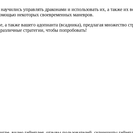
аучились управлять драконами и использовать их, а также их в
 помощью некоторых своевременных маневров.
е, а также вашего адопианта (всадника), предлагая множество с
и различные стратегии, чтобы попробовать!
ре, видео геймплея, отзывы пользователей, скриншоты геймпле