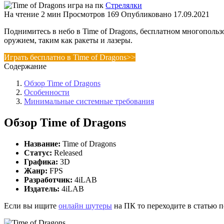
Стрелялки
На чтение
2 мин
Просмотров
169
Опубликовано
17.09.2021
Поднимитесь в небо в Time of Dragons, бесплатном многопольз
оружием, таким как ракеты и лазеры.
Играть бесплатно в Time of Dragons>>
Содержание
Обзор Time of Dragons
Особенности
Минимальные системные требования
Обзор Time of Dragons
Название:
Time of Dragons
Статус:
Released
Г
рафика:
3D
Жанр:
FPS
Разработчик:
4iLAB
Издатель:
4iLAB
Если вы ищите
онлайн шутеры
на ПК то переходите в статью п