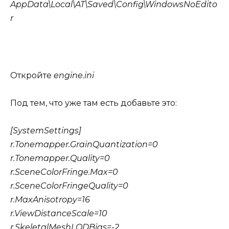
AppData\Local\AT\Saved\Config\WindowsNoEdito
r
Откройте
engine.ini
Под тем, что уже там есть добавьте это:
[SystemSettings]
r.Tonemapper.GrainQuantization=0
r.Tonemapper.Quality=0
r.SceneColorFringe.Max=0
r.SceneColorFringeQuality=0
r.MaxAnisotropy=16
r.ViewDistanceScale=10
r.SkeletalMeshLODBias=-2